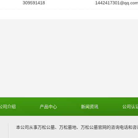
309591418
1442417301@qq.co
公司介绍
产品中心
新闻资讯
公司认
本公司从事
万松公墓
、
万松墓地
、
万松公墓官网
的咨询电话和咨